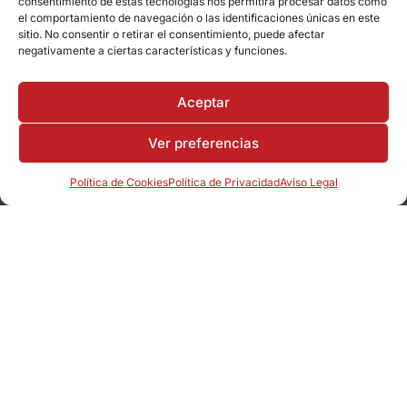
consentimiento de estas tecnologías nos permitirá procesar datos como
marketing y permitir este contenido
el comportamiento de navegación o las identificaciones únicas en este
sitio. No consentir o retirar el consentimiento, puede afectar
negativamente a ciertas características y funciones.
Aceptar
Ver preferencias
Política de Cookies
Política de Privacidad
Aviso Legal
INFORMACIÓN
914 119 524
628 146 267
satoasix@gmail.com
C/ Miguel Ángel 9, 28932, Móstoles, Madrid